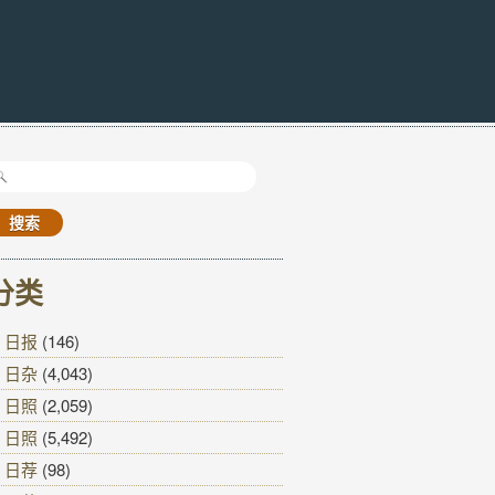
搜
索：
分类
日报
(146)
日杂
(4,043)
日照
(2,059)
日照
(5,492)
日荐
(98)