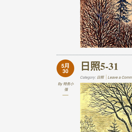
日照5-31
5月
30
Category:
日照
Leave a Comm
By
特务小
强