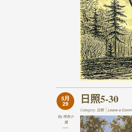
日照5-30
5月
29
Category:
日照
Leave a Comm
By
特务小
强