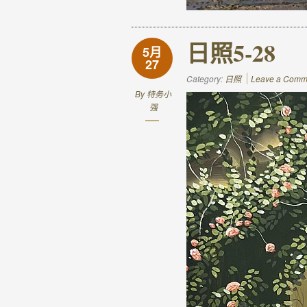
日照5-28
5月
27
Category:
日照
Leave a Comm
By
特务小
强