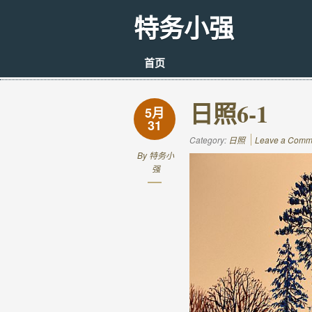
特务小强
首页
日照6-1
5月
31
Category:
日照
Leave a Comm
By
特务小
强