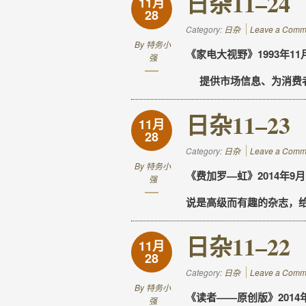
日杂11–24
11月
28
Category:
日杂
Leave a Comm
By
特务小
《家电大视野》1993年11月
强
提供市场信息、为消费者
日杂11–23
11月
28
Category:
日杂
Leave a Comm
By
特务小
《费加罗—虹》2014年9月1
强
说是高级而有趣的杂志，
日杂11–22
11月
28
Category:
日杂
Leave a Comm
By
特务小
《读者——原创版》2014年9
强