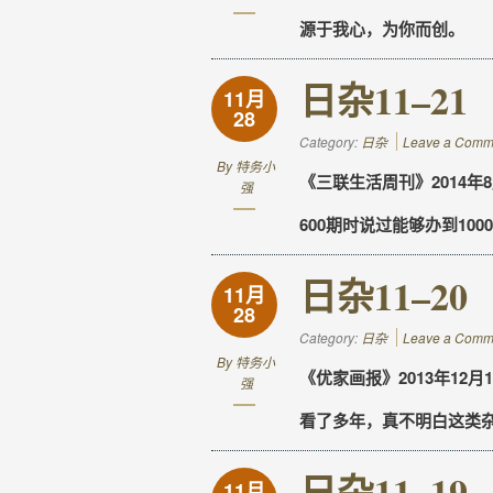
源于我心，为你而创。
日杂11–21
11月
28
Category:
日杂
Leave a Comm
By
特务小
《三联生活周刊》2014年8月
强
600期时说过能够办到10
日杂11–20
11月
28
Category:
日杂
Leave a Comm
By
特务小
《优家画报》2013年12月1
强
看了多年，真不明白这类
日杂11–19
11月