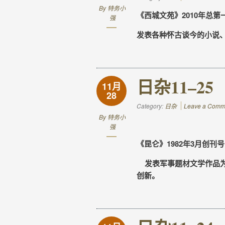
By
特务小
《西城文苑》2010年总第
强
发表各种怀古谈今的小说
日杂11–25
11月
28
Category:
日杂
Leave a Comm
By
特务小
强
《昆仑》1982年3月创刊号 
发表军事题材文学作品为
创新。