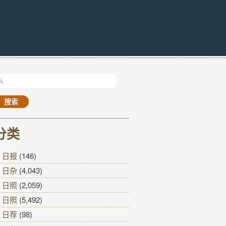
搜
索：
分类
日报
(146)
日杂
(4,043)
日照
(2,059)
日照
(5,492)
日荐
(98)