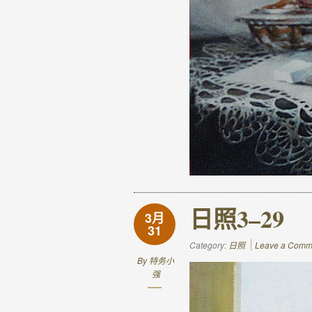
日照3–29
3月
31
Category:
日照
Leave a Comm
By
特务小
强