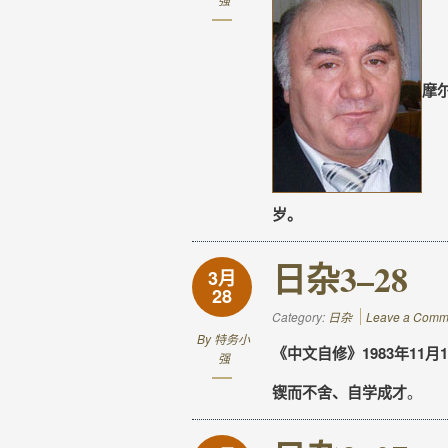
摩
岁。
日杂3–28
3月
28
Category:
日杂
Leave a Comm
By
特务小
《中文自修》1983年11月1
强
锲而不舍、自学成才
。