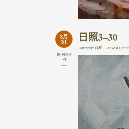
日照3–30
3月
31
Category:
日照
Leave a Comm
By
特务小
强