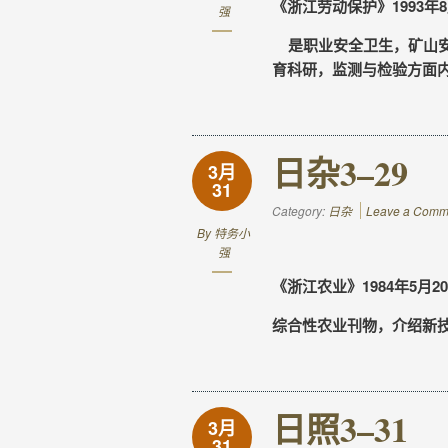
《浙江劳动保护》1993年8
强
是职业安全卫生，矿山安
育科研，监测与检验方面
日杂3–29
3月
31
Category:
日杂
Leave a Comm
By
特务小
强
《浙江农业》1984年5月2
综合性农业刊物，介绍新
日照3–31
3月
31