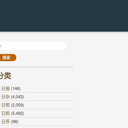
搜
索：
分类
日报
(146)
日杂
(4,043)
日照
(2,059)
日照
(5,492)
日荐
(98)