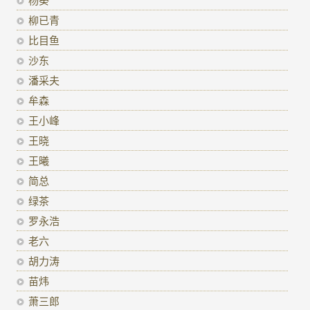
柳已青
比目鱼
沙东
潘采夫
牟森
王小峰
王晓
王曦
简总
绿茶
罗永浩
老六
胡力涛
苗炜
萧三郎