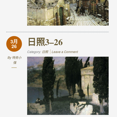
日照3–26
3月
26
Category:
日照
Leave a Comment
By
特务小
强