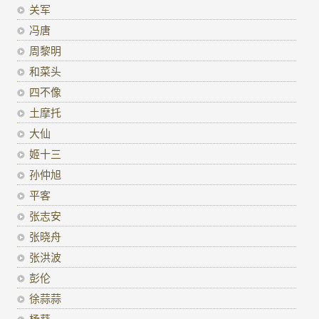
关军
冯唐
周黎明
和菜头
四不像
土摩托
大仙
姬十三
孙仲旭
平客
张志安
张晓舟
张洪波
彭伦
徐蒜蒜
杨葵