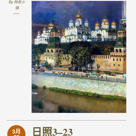
By
特务小
强
日照3–23
3月