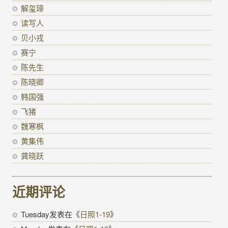
解玺璋
读写人
贝小戎
赛宁
陈先生
陈晓卿
韩国强
飞猪
魏寒枫
黄集伟
龚晓跃
近期评论
Tuesday
发表在《
日照1-19
》