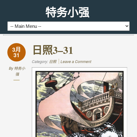
特务小强
日照3–31
3月
31
Category:
日照
Leave a Comment
By
特务小
强