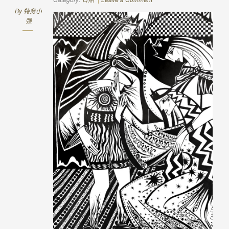
By
特务小
强