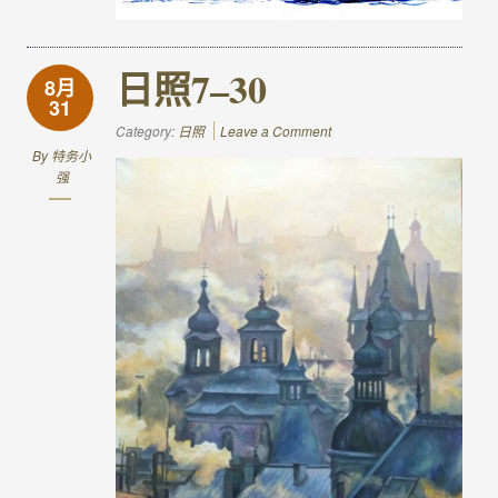
日照7–30
8月
31
Category:
日照
Leave a Comment
By
特务小
强