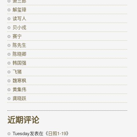
萧三郎
解玺璋
读写人
贝小戎
赛宁
陈先生
陈晓卿
韩国强
飞猪
魏寒枫
黄集伟
龚晓跃
近期评论
Tuesday
发表在《
日照1-19
》