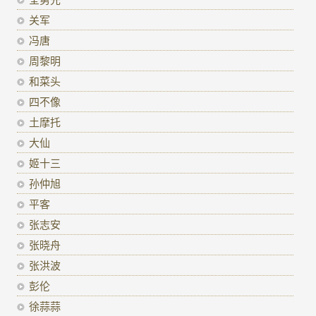
关军
冯唐
周黎明
和菜头
四不像
土摩托
大仙
姬十三
孙仲旭
平客
张志安
张晓舟
张洪波
彭伦
徐蒜蒜