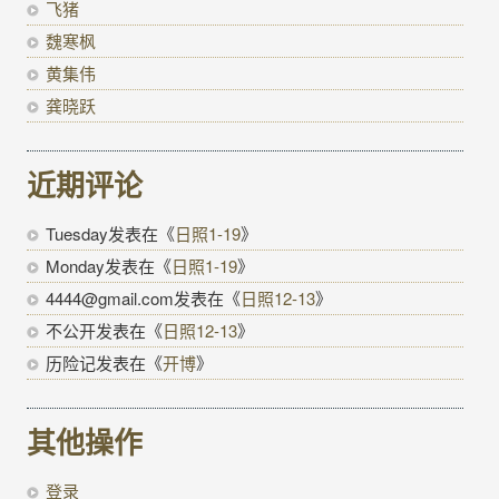
飞猪
魏寒枫
黄集伟
龚晓跃
近期评论
Tuesday
发表在《
日照1-19
》
Monday
发表在《
日照1-19
》
4444@gmail.com
发表在《
日照12-13
》
不公开
发表在《
日照12-13
》
历险记
发表在《
开博
》
其他操作
登录