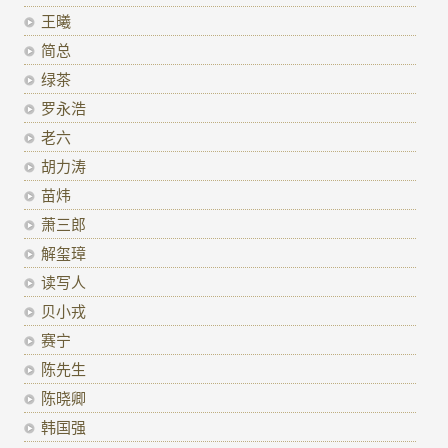
王曦
简总
绿茶
罗永浩
老六
胡力涛
苗炜
萧三郎
解玺璋
读写人
贝小戎
赛宁
陈先生
陈晓卿
韩国强