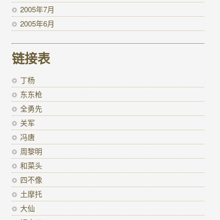
2005年7月
2005年6月
链接表
丁杨
东东枪
全勇先
关军
冯唐
周黎明
和菜头
四不像
土摩托
大仙