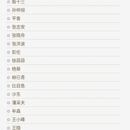
姬十三
孙仲旭
平客
张志安
张晓舟
张洪波
彭伦
徐蒜蒜
杨葵
柳已青
比目鱼
沙东
潘采夫
牟森
王小峰
王晓