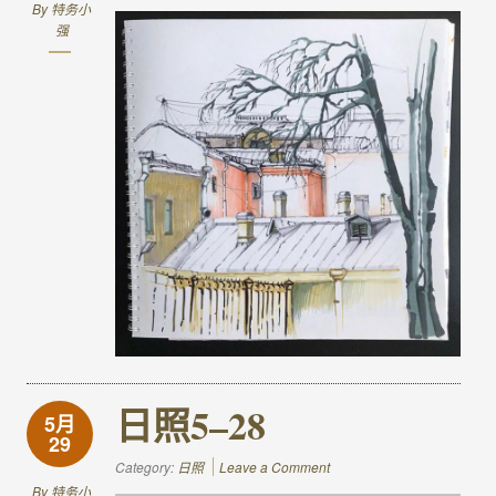
By
特务小
强
日照5–28
5月
29
Category:
日照
Leave a Comment
By
特务小