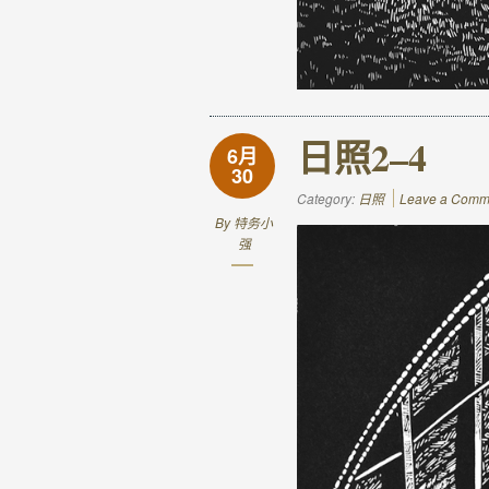
日照2–4
6月
30
Category:
日照
Leave a Comm
By
特务小
强