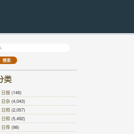
搜
索：
分类
日报
(146)
日杂
(4,043)
日照
(2,057)
日照
(5,492)
日荐
(98)