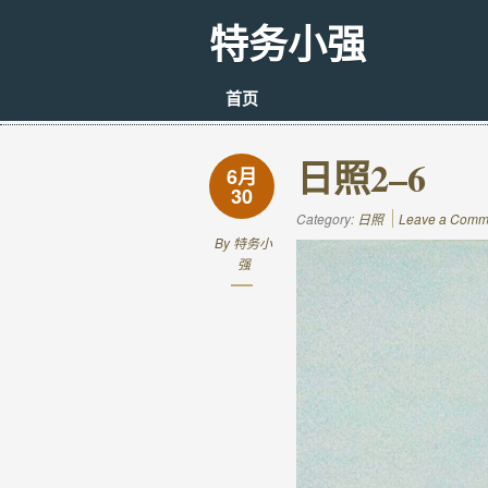
特务小强
首页
日照2–6
6月
30
Category:
日照
Leave a Comm
By
特务小
强