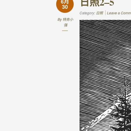
日照2–5
6月
30
Category:
日照
Leave a Comm
By
特务小
强