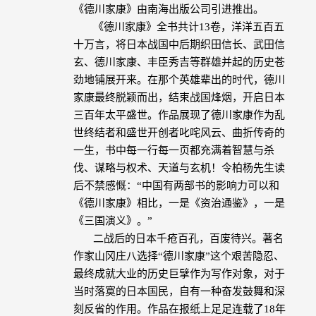
《德川家康》由南海出版公司引进推出。
《德川家康》全书共计
13
卷，洋洋五百五
十万言，将日本战国中后期织田信长、武田信
玄、德川家康、丰臣秀吉等群雄并起的历史苍
劲地铺展开来。在那个英雄辈出的时代，德川
家康最终脱颖而出，结束战国烽烟，开启日本
三百年太平盛世。作品展现了德川家康作为乱
世终结者和盛世开创者叱咤风云、曲折传奇的
一生，书中每一行每一页都充满着智慧与杀
伐、谋略与权术、天道与玄机！令柏杨先生读
后不禁感慨：“
中国有两部书的影响力可以和
《德川家康》相比，一是《资治通鉴》，一是
《三国演义》。
”
二战后的日本千疮百孔，百废待兴。著名
作家山冈庄八选择“德川家康”这个艰苦隐忍、
最终成就大业的历史巨擘作为写作对象，对于
当时落寞的日本国民，自有一种奋发鼓舞和深
刻反省的作用。作品在报纸上足足连载了
18
年