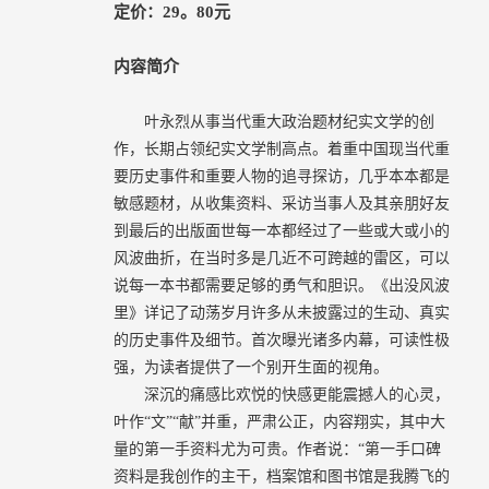
定价：
29
。
80
元
内容简介
叶永烈从事当代重大政治题材纪实文学的创
作，长期占领纪实文学制高点。着重中国现当代重
要历史事件和重要人物的追寻探访，几乎本本都是
敏感题材，从收集资料、采访当事人及其亲朋好友
到最后的出版面世每一本都经过了一些或大或小的
风波曲折，在当时多是几近不可跨越的雷区，可以
说每一本书都需要足够的勇气和胆识。《出没风波
里》详记了动荡岁月许多从未披露过的生动、真实
的历史事件及细节。首次曝光诸多内幕，可读性极
强，为读者提供了一个别开生面的视角。
深沉的痛感比欢悦的快感更能震撼人的心灵，
叶作“文”“献”并重，严肃公正，内容翔实，其中大
量的第一手资料尤为可贵。作者说：“第一手口碑
资料是我创作的主干，档案馆和图书馆是我腾飞的