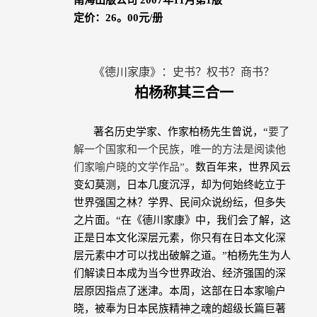
南海出版公司
2007
年
11
月第
1
版
定价：
26
。
00
元
/
册
《德川家康》：史书？权书？商书？
柏杨称其三合一
著名历史学家、作
家柏杨
先生曾说，“
要了
解一个国家和一个民族，唯一的方法是阅读他
们家喻户晓的文学作品”。
数百年来，世界风云
变幻莫测，日本几度沉浮，却为何始终屹立于
世界强国之林？学界、民间众说纷纭，但多失
之片面。“在《德川家康》中，我们会了解，这
正是日本文化深层元素，你只有在日本文化深
层元素中才可以找出破解之道。”
柏杨
先生为人
们解读日本成为当今世界政治、经济强国的深
层原因指点了迷津。本周，这部在日本家喻户
晓，被奉为日本民族精神之魂的超级长篇巨著