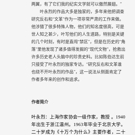
两翼，有了它们我的纪实文学就可以傲然展翅。”
叶永烈
的作品大多是独家的，多年来他把调查
研究反右和“文革”作为一项非常严肃的工作来做。
他涉猎了很多特殊人物，他们的知名度很高，可是
世人知之甚少，叶写他们的人生道路，特别是关键
的几个时刻，有时是直闯“禁区”，但是在历史的“角
落”里他发现了诸多值得发掘的“现代文物”，抢救出
许多历史老人头脑中的珍贵史料。比如陈伯达生前
只接受了
叶永烈
的独家专访。“研究反右和文革谁
也绕不开叶永烈的作品”，这一说法从侧面肯定了
作者多年来的创作和追求。
作者简介
叶永烈：上海作家协会一级作家，教授
。
1940
年出生于浙江温州。
1963
年毕业于北京大学。
二十岁成为《十万个为什么》主要作者，二十