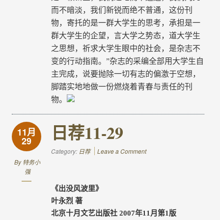
而不暗淡，我们新锐而绝不普通，这份刊
物，寄托的是一群大学生的思考，承担是一
群大学生的企望，言大学之势态，道大学生
之思想，祈求大学生眼中的社会，是杂志不
变的行动指南。”杂志的采编全部用大学生自
主完成，说要抛除一切有志的偏激于空想，
脚踏实地地做一份燃烧着青春与责任的刊
物。
日荐11-29
11月
29
Category:
日荐
Leave a Comment
By
特务小
强
《出没风波里》
叶永烈 著
北京十月文艺出版社
2007
年
11
月第
1
版