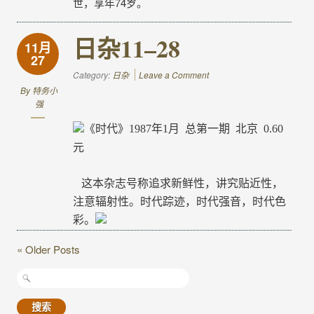
世，享年74岁。
日杂11–28
11月
27
Category:
日杂
Leave a Comment
By
特务小
强
《时代》
1987
年
1
月
总第一期
北京
0.60
元
这本杂志号称追求新鲜性，讲究贴近性，
注意辐射性。时代踪迹，时代强音，时代色
彩。
« Older Posts
搜
索：