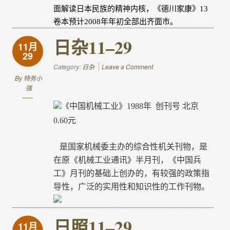
面解读日本民族的精神内核，《德川家康》
13
卷本预计
2008
年年初全部出齐面市。
日杂11–29
11月
29
Category:
日杂
Leave a Comment
By
特务小
强
中国机械工业》
1988
年
创刊号
北京
《
0.60
元
是国家机械委主办的综合性机关刊物，是
在原《机械工业通讯》半月刊，《中国兵
工》月刊的基础上创办的，有较强的政策指
导性，广泛的实用性和知识性的工作刊物。
日照11–29
11月