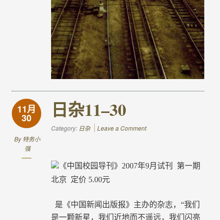
日杂11–30
11月
30
Category:
日杂
Leave a Comment
By
特务小
强
《中国校园导刊》
2007
年
9
月试刊
第一期
北京
定价
5.00
元
是《中国新闻出版报》主办的杂志，“我们
是一颗新星，我们近地而不遥远，我们闪亮