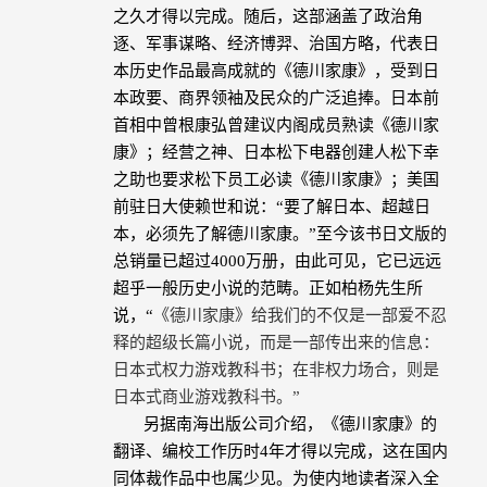
之久才得以完成。随后，
这部涵盖
了政治角
逐、军事谋略、经济博羿、治国方略，
代表日
本历史作品最高成就的《德川家康》，受到日
本政要、商界领袖及民众的广泛追捧。日本前
首相
中曾根康弘曾
建议内阁成员熟读《德川家
康》；
经营之神、日本松下电器创建人松下幸
之助也要求松下员工必读《德川家康》；
美国
前驻日大使
赖世和说：“
要了解日本、超越日
本，必须先了解德川家康。”
至今该书日文版的
总销量已超过
4000
万册，由此
可见，它已远远
超乎一般历史小说的范畴。正如
柏杨
先生所
说，“
《德川家康》给我们的不仅是一部爱不忍
释的超级长篇小说，而是一部传出来的信息：
日本式权力游戏教科书；在非权力场合，则是
日本式商业游戏教科书。”
另据南海出版公司介绍，《德川家康》的
翻译、编校工作历时
4
年才得以完成，这在国内
同体裁作品中也属少见。为使内地读者深入全