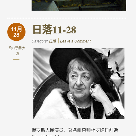
日落11-28
11月
28
Category:
日落
Leave a Comment
By
特务小
强
俄罗斯人民演员，著名驯兽师杜罗娃日前逝