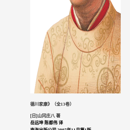
德川家康》（全
13
卷）
[日
]
山冈庄八 著
岳远坤 陈都伟 译