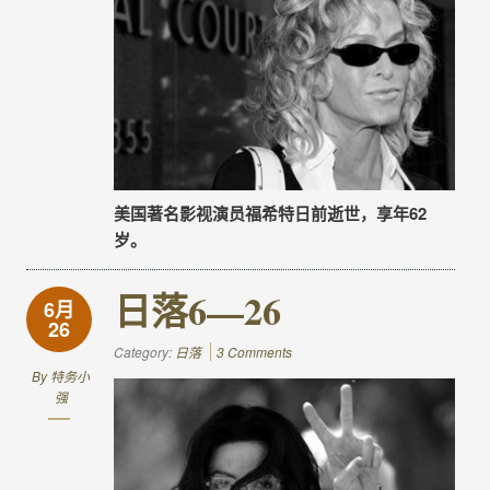
美国著名影视演员福希特日前逝世，享年62
岁。
日落6—26
6月
26
Category:
日落
3 Comments
By
特务小
强