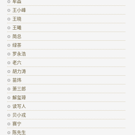
牟森
王小峰
王晓
王曦
简总
绿茶
罗永浩
老六
胡力涛
苗炜
萧三郎
解玺璋
读写人
贝小戎
赛宁
陈先生