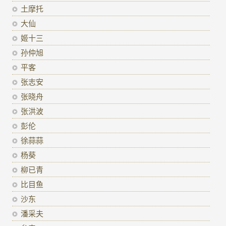
土摩托
大仙
姬十三
孙仲旭
平客
张志安
张晓舟
张洪波
彭伦
徐蒜蒜
杨葵
柳已青
比目鱼
沙东
潘采夫