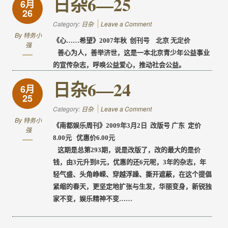
日杂6—25
6月
26
Category:
日杂
Leave a Comment
By
特务小
《心
……
希望》
2007
年秋
创刊号
北京
无定价
强
善心为人，善举济世，这是一本北京青少年公益事业
的宣传杂志，呼唤公益爱心，推动社会公益。
日杂6—24
6月
25
Category:
日杂
Leave a Comment
By
特务小
《南都娱乐周刊》
2009
年
3
月
2
日
改版号
广东
定价
强
8.00
元
优惠价
6.00
元
这期是总第
293
期，说是改版了，改的最大的是价
钱，由
3
元升到
8
元，优惠的还
6
元呢，
3
年的杂志，年
轻气盛、头角峥嵘、穿越浮躁、撕开遮蔽，在这个提倡
紧缩的春天，更坚定地扩张与生发，华丽变身，新锐独
家不变，娱乐精神不变
……