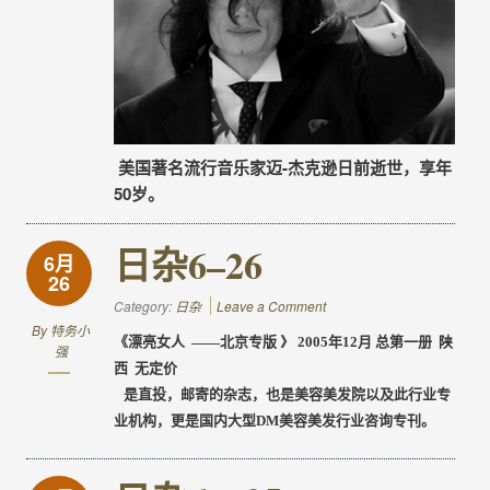
美国著名流行音乐家迈-杰克逊日前逝世，享年
50岁。
日杂6–26
6月
26
Category:
日杂
Leave a Comment
By
特务小
《漂亮女人
——
北京
专版
》
2005
年
12
月
总第一册
陕
强
西
无定价
是直投，邮寄的杂志，也是美容美发院以及此行业专
业机构，更是国内大型
DM
美容美发行业咨询专刊。