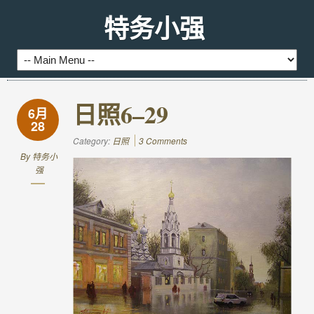
特务小强
日照6–29
6月
28
Category:
日照
3 Comments
By
特务小
强