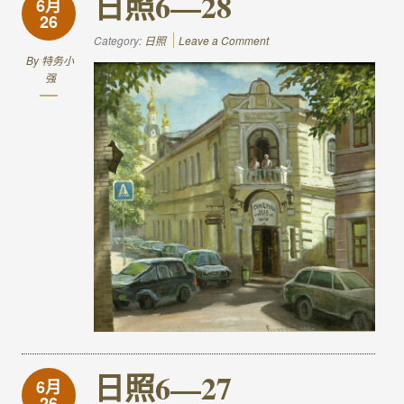
日照6—28
6月
26
Category:
日照
Leave a Comment
By
特务小
强
日照6—27
6月
26