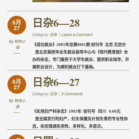
日杂6—28
6月
27
Category:
日杂
Leave a Comment
By
特务小
《成功就业》
2005
年总第
0001
期
创刊号
北京 无定价
强
是北京高校毕业生就业指导中心与《现代教育报》合
办的杂志，专门服务于大学生就业，提供职业指导，开
展职业设计，为顺利就业打下基础。
日杂6—27
6月
27
Category:
日杂
2 Comments
By
特务小
强
《实用妇产科杂志》
1985
年
创刊号
四川
0.60
元
是全国发行的妇产，妇女保健及计划生育的专业性杂
志，杂志强调实用性，多样化、多层次。