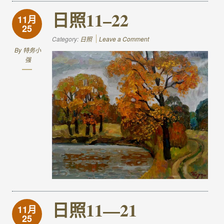
日照11–22
11月
25
Category:
日照
Leave a Comment
By
特务小
强
日照11—21
11月
25