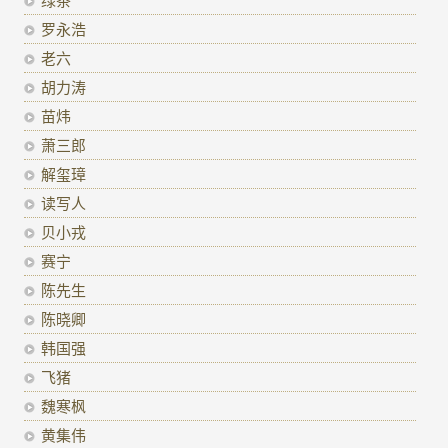
罗永浩
老六
胡力涛
苗炜
萧三郎
解玺璋
读写人
贝小戎
赛宁
陈先生
陈晓卿
韩国强
飞猪
魏寒枫
黄集伟