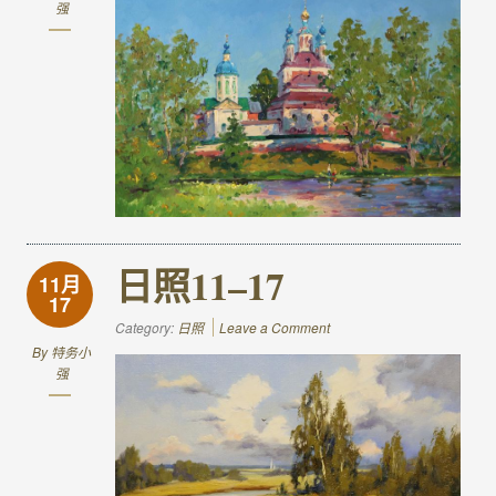
强
日照11–17
11月
17
Category:
日照
Leave a Comment
By
特务小
强