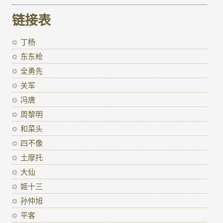
链接表
丁杨
东东枪
全勇先
关军
冯唐
周黎明
和菜头
四不像
土摩托
大仙
姬十三
孙仲旭
平客