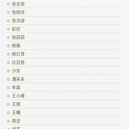
张志安
张晓舟
张洪波
彭伦
徐蒜蒜
杨葵
柳已青
比目鱼
沙东
潘采夫
牟森
王小峰
王晓
王曦
简总
绿茶