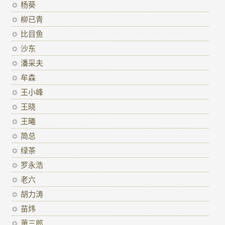
杨葵
柳已青
比目鱼
沙东
潘采夫
牟森
王小峰
王晓
王曦
简总
绿茶
罗永浩
老六
胡力涛
苗炜
萧三郎