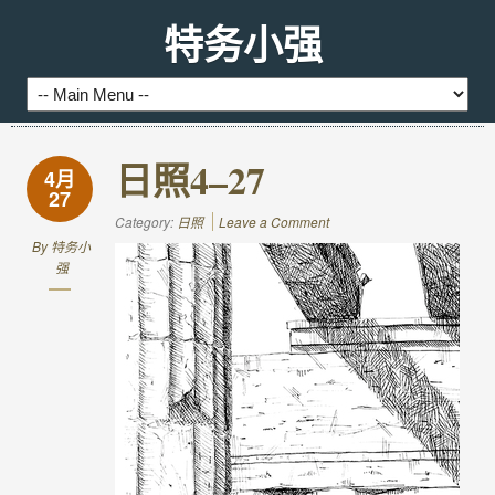
特务小强
日照4–27
4月
27
Category:
日照
Leave a Comment
By
特务小
强