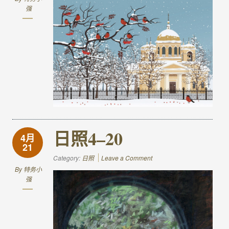
强
日照4–20
4月
21
Category:
日照
Leave a Comment
By
特务小
强