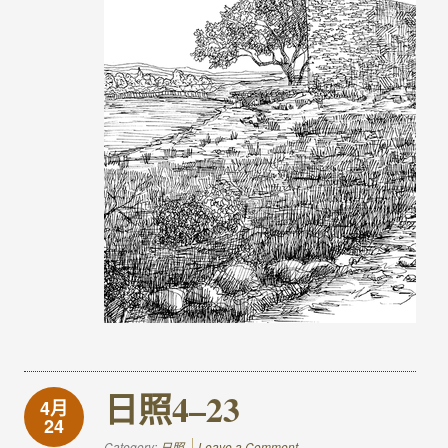
日照4–23
4月
24
Category:
日照
Leave a Comment