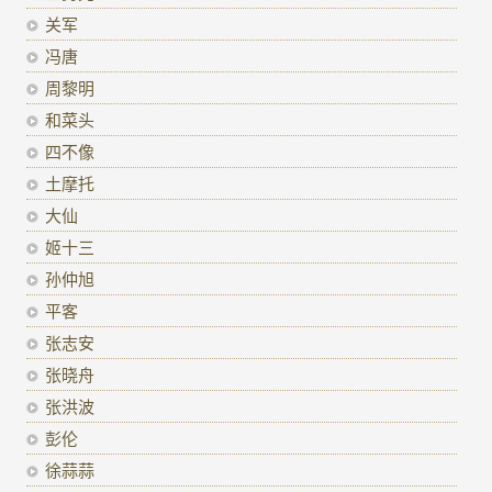
关军
冯唐
周黎明
和菜头
四不像
土摩托
大仙
姬十三
孙仲旭
平客
张志安
张晓舟
张洪波
彭伦
徐蒜蒜