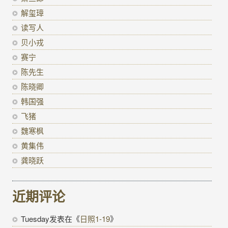
解玺璋
读写人
贝小戎
赛宁
陈先生
陈晓卿
韩国强
飞猪
魏寒枫
黄集伟
龚晓跃
近期评论
Tuesday
发表在《
日照1-19
》