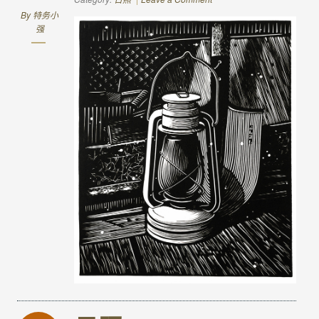
By
特务小
强