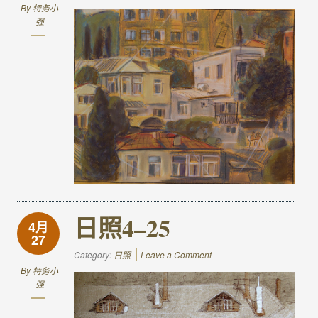
By
特务小
强
日照4–25
4月
27
Category:
日照
Leave a Comment
By
特务小
强