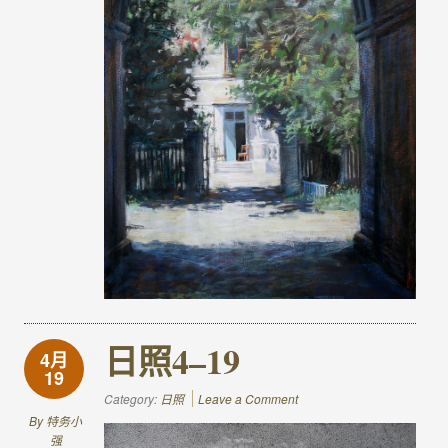
日照4–19
4月
19
Category:
日照
Leave a Comment
By
特务小
强