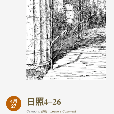
日照4–26
4月
27
Category:
日照
Leave a Comment