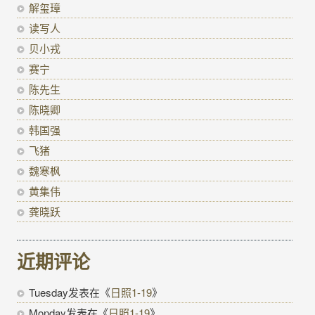
解玺璋
读写人
贝小戎
赛宁
陈先生
陈晓卿
韩国强
飞猪
魏寒枫
黄集伟
龚晓跃
近期评论
Tuesday
发表在《
日照1-19
》
Monday
发表在《
日照1-19
》