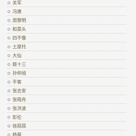
关军
冯唐
周黎明
和菜头
四不像
土摩托
大仙
姬十三
孙仲旭
平客
张志安
张晓舟
张洪波
彭伦
徐蒜蒜
杨葵