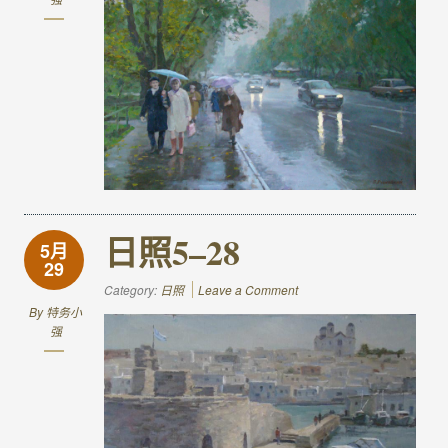
日照5–28
5月
29
Category:
日照
Leave a Comment
By
特务小
强