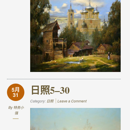
日照5–30
5月
31
Category:
日照
Leave a Comment
By
特务小
强