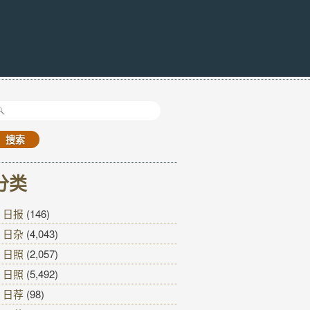
搜
索：
分类
日报
(146)
日杂
(4,043)
日照
(2,057)
日照
(5,492)
日荐
(98)