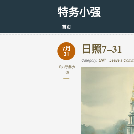
特务小强
首页
日照7–31
7月
31
Category:
日照
Leave a Comm
By
特务小
强