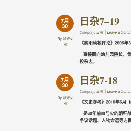
日杂7–19
7月
30
Category:
日杂
Leave a Comm
By
特务小
《奕阳幼教评论》2006年3
强
直接面向幼儿园院长，骨
投杂志。
日杂7-18
7月
30
Category:
日杂
Leave a Comm
By
特务小
《文史参考》2010年6月 
强
是60年前血与火的朝鲜
争议话题、人物命运等方