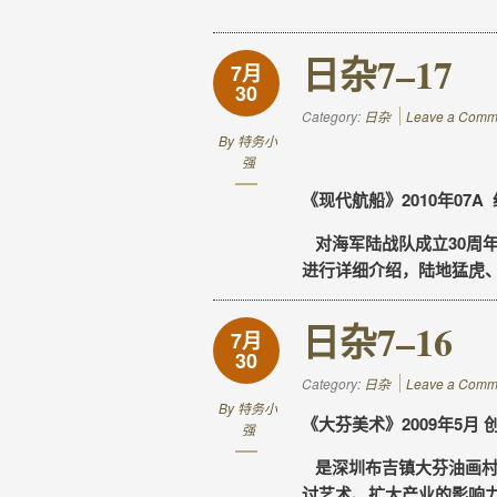
日杂7–17
7月
30
Category:
日杂
Leave a Comm
By
特务小
强
《现代航船》2010年07A 
对海军陆战队成立30周年
进行详细介绍，陆地猛虎
日杂7–16
7月
30
Category:
日杂
Leave a Comm
By
特务小
《大芬美术》2009年5月 
强
是深圳布吉镇大芬油画村
讨艺术、扩大产业的影响