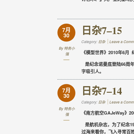
日杂7–15
7月
30
Category:
日杂
Leave a Comm
By
特务小
《模型世界》2010年6月 纪
强
是纪念诺曼底登陆66周
字吸引人。
日杂7–14
7月
30
Category:
日杂
Leave a Comm
By
特务小
《南方航空GAJeWay》2
强
是航机杂志，为了纪念194
过海来看你，飞入寻常百