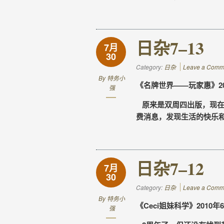
日杂7–13
7月
30
Category:
日杂
Leave a Comm
By
特务小
《名牌世界——玩家惠》201
强
原来是双周四出版，现在
费消息，发现生活的快乐
日杂7–12
7月
30
Category:
日杂
Leave a Comm
By
特务小
《Ceci姐妹科学》2010年
强