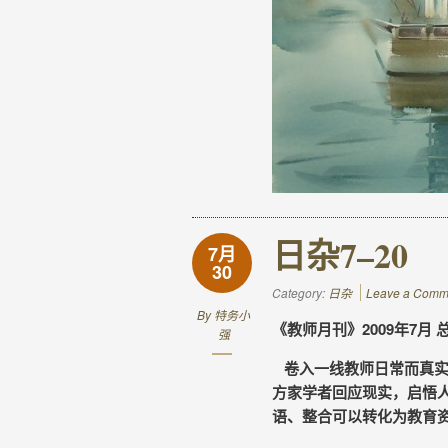
日杂7–20
7月
30
Category:
日杂
Leave a Comm
By
特务小
《教师月刊》2009年7月 
强
卷入一线教师日常而真实
方家学者回应现实，启悟
语、整合可以转化为教育