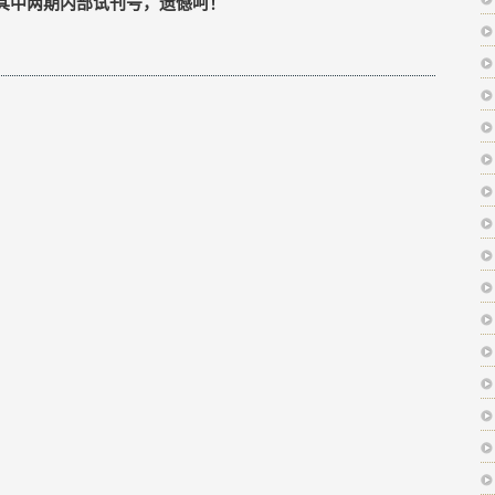
其中两期内部试刊号，遗憾呵！