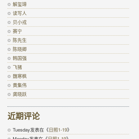
解玺璋
读写人
贝小戎
赛宁
陈先生
陈晓卿
韩国强
飞猪
魏寒枫
黄集伟
龚晓跃
近期评论
Tuesday
发表在《
日照1-19
》
Monday
发表在《
日照1-19
》