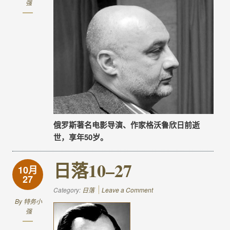
强
俄罗斯著名电影导演、作家格沃鲁欣日前逝
世，享年50岁。
日落10–27
10月
27
Category:
日落
Leave a Comment
By
特务小
强