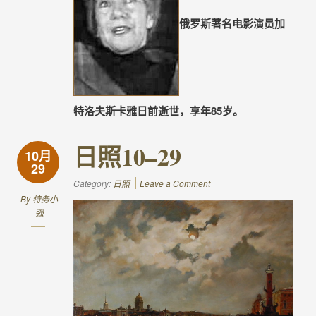
俄罗斯著名电影演员加
特洛夫斯卡雅日前逝世，享年85岁。
日照10–29
10月
29
Category:
日照
Leave a Comment
By
特务小
强