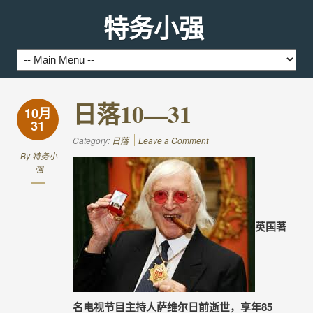
特务小强
日落10—31
10月
31
Category:
日落
Leave a Comment
By
特务小
强
英国著
名电视节目主持人萨维尔日前逝世，享年85