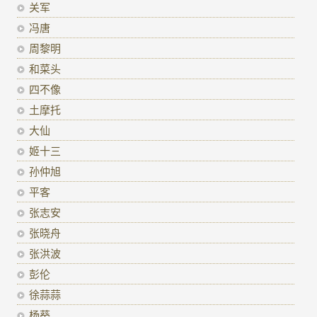
关军
冯唐
周黎明
和菜头
四不像
土摩托
大仙
姬十三
孙仲旭
平客
张志安
张晓舟
张洪波
彭伦
徐蒜蒜
杨葵