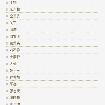
丁杨
东东枪
全勇先
关军
冯唐
周黎明
和菜头
四不像
土摩托
大仙
姬十三
孙仲旭
平客
张志安
张晓舟
张洪波