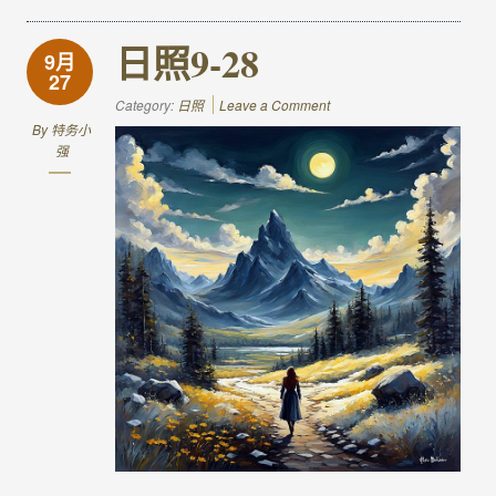
日照9-28
9月
27
Category:
日照
Leave a Comment
By
特务小
强