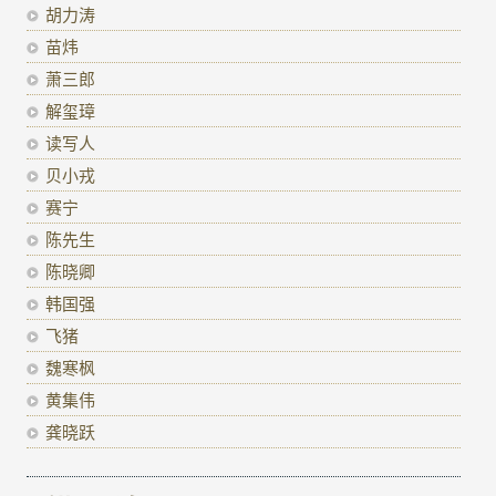
胡力涛
苗炜
萧三郎
解玺璋
读写人
贝小戎
赛宁
陈先生
陈晓卿
韩国强
飞猪
魏寒枫
黄集伟
龚晓跃