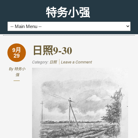
特务小强
日照9-30
9月
29
Category:
日照
Leave a Comment
By
特务小
强