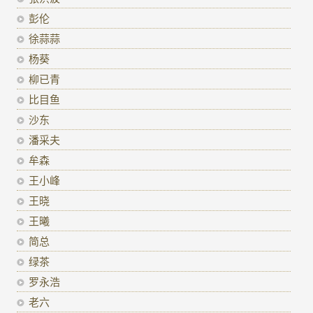
彭伦
徐蒜蒜
杨葵
柳已青
比目鱼
沙东
潘采夫
牟森
王小峰
王晓
王曦
简总
绿茶
罗永浩
老六