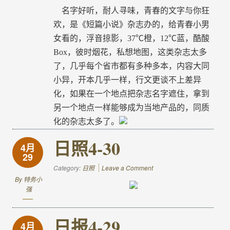
名字好听，耐人寻味，青春的文字与你狂
欢，是《短篇小说》杂志办的，给青春小男
女看的，浮音掠影，
37
℃
橙，
12
℃蓝，酷酸
Box
，彼时烟花，私想地图，这类杂志太多
了，几乎每个省市都有多种多本，内容大同
小异，开本几乎一样，行文更谈不上差异
化，如果在一个地点把杂志名字遮住，拿到
另一个地点一样能够成为当地产品的，同质
化的杂志太多了。
日照4-30
4月
29
Category:
日照
Leave a Comment
By
特务小
强
日报4-29
4月