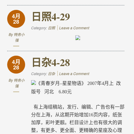
日照4-29
4月
28
Category:
日照
Leave a Comment
By
特务小
强
日杂4-28
4月
28
Category:
日杂
Leave a Comment
By
特务小
《青春岁月
–
星星物语》
2007
年
4
月上
改
强
版号
河北
6.80元
有上海组稿站，发行、编辑、广告也有一部
分在上海，从这期开始增加
16
页内容，纸张
加厚，彩叶更靓。栏目设计上也有很大的调
整，有更多、更全面、更精确的星座及心理