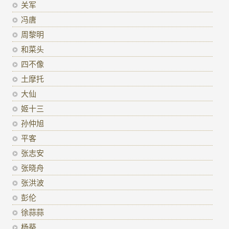
关军
冯唐
周黎明
和菜头
四不像
土摩托
大仙
姬十三
孙仲旭
平客
张志安
张晓舟
张洪波
彭伦
徐蒜蒜
杨葵