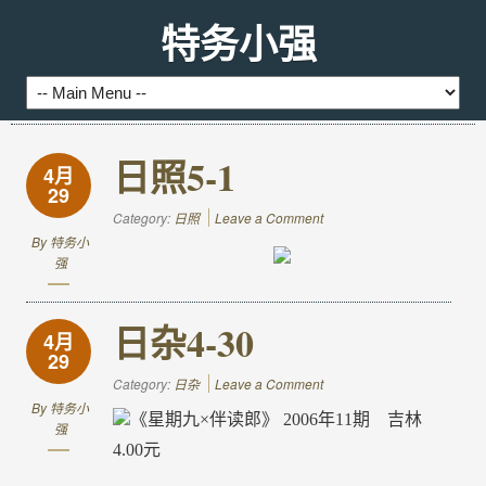
特务小强
日照5-1
4月
29
Category:
日照
Leave a Comment
By
特务小
强
日杂4-30
4月
29
Category:
日杂
Leave a Comment
By
特务小
《星期九
×
伴读郎》
2006
年
11
期
吉林
强
4.00
元