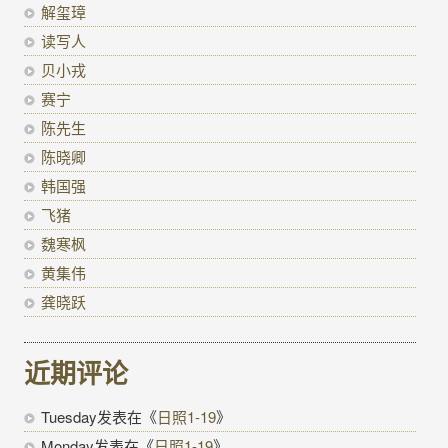
解玺璋
读写人
贝小戎
赛宁
陈先生
陈晓卿
韩国强
飞猪
魏寒枫
黄集伟
龚晓跃
近期评论
Tuesday
发表在《
日照1-19
》
Monday
发表在《
日照1-19
》