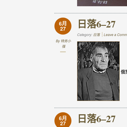
日落6–27
6月
27
Category:
日落
Leave a Comm
By
特务小
强
俄
日落6–27
6月
27