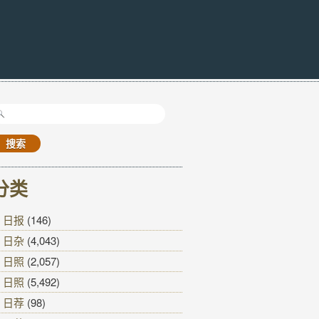
搜
索：
分类
日报
(146)
日杂
(4,043)
日照
(2,057)
日照
(5,492)
日荐
(98)