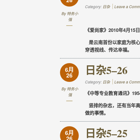
26
Category:
日杂
Leave a Comm
By
特务小
强
《爱尚家》2010年4月15日
是云南首份以家庭为核心
穿透视线、传达幸福。
日杂5–26
6月
26
Category:
日杂
Leave a Comm
By
特务小
《中等专业教育通讯》195
强
竖排的杂志，还有当年高
做的事情。
日杂5–25
6月
26