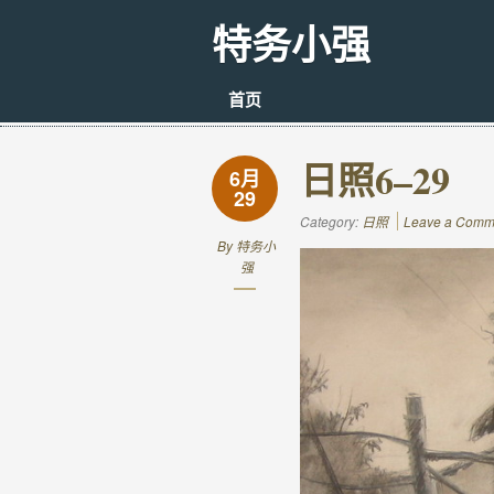
特务小强
首页
日照6–29
6月
29
Category:
日照
Leave a Comm
By
特务小
强