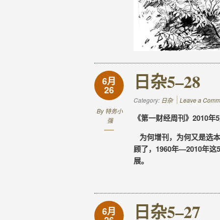
日杂5–28
6月
26
Category:
日杂
Leave a Comm
By
特务小
《第一财经周刊》2010年5
强
为何增刊，为何又是选本
顾了，1960年—2010
展。
日杂5–27
6月